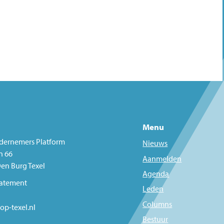
Menu
dernemers Platform
Nieuws
n 66
Aanmelden
en Burg Texel
Agenda
tatement
Leden
Columns
op-texel.nl
Bestuur