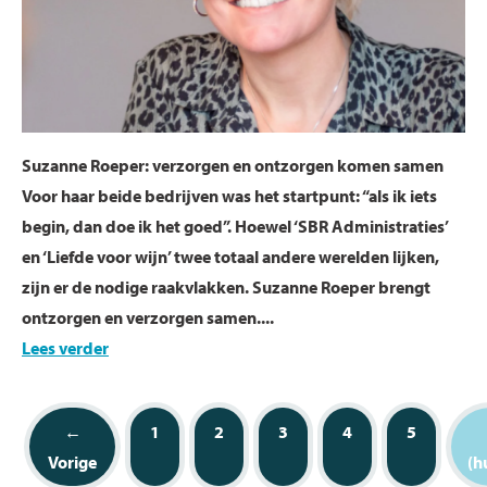
Suzanne Roeper: verzorgen en ontzorgen komen samen
Voor haar beide bedrijven was het startpunt: “als ik iets
begin, dan doe ik het goed”. Hoewel ‘SBR Administraties’
en ‘Liefde voor wijn’ twee totaal andere werelden lijken,
zijn er de nodige raakvlakken. Suzanne Roeper brengt
ontzorgen en verzorgen samen....
Lees verder
←
1
2
3
4
5
Vorige
(h